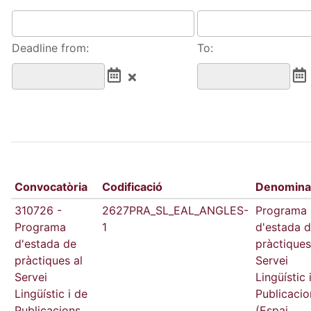
Deadline from:
To:
Convocatòria
Codificació
Denomina
310726 -
2627PRA_SL_EAL_ANGLES-
Programa
Programa
1
d'estada 
d'estada de
pràctiques
pràctiques al
Servei
Servei
Lingüístic 
Lingüístic i de
Publicacio
Publicacions
(Espai