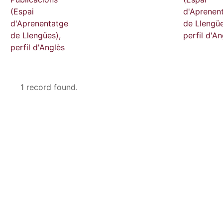
(Espai
d'Aprenen
d'Aprenentatge
de Llengüe
de Llengües),
perfil d'An
perfil d'Anglès
1 record found.