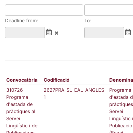
Deadline from:
To:
Convocatòria
Codificació
Denomina
310726 -
2627PRA_SL_EAL_ANGLES-
Programa
Programa
1
d'estada 
d'estada de
pràctiques
pràctiques al
Servei
Servei
Lingüístic 
Lingüístic i de
Publicacio
Publicacions
(Espai