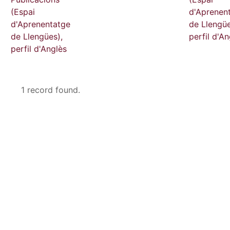
(Espai
d'Aprenen
d'Aprenentatge
de Llengüe
de Llengües),
perfil d'An
perfil d'Anglès
1 record found.