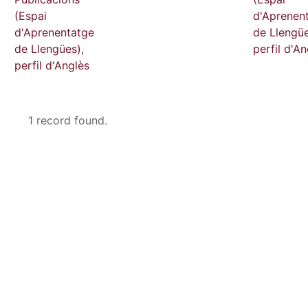
(Espai
d'Aprenen
d'Aprenentatge
de Llengüe
de Llengües),
perfil d'An
perfil d'Anglès
1 record found.