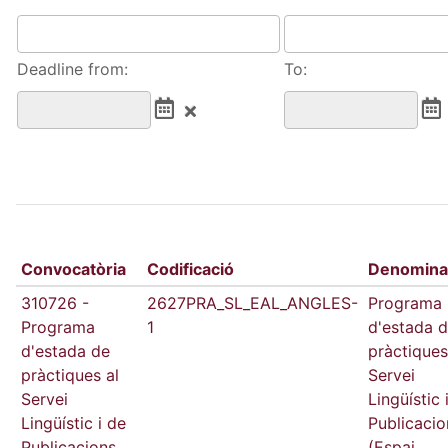
Deadline from:
To:
Convocatòria
Codificació
Denomina
310726 -
2627PRA_SL_EAL_ANGLES-
Programa
Programa
1
d'estada 
d'estada de
pràctiques
pràctiques al
Servei
Servei
Lingüístic 
Lingüístic i de
Publicacio
Publicacions
(Espai