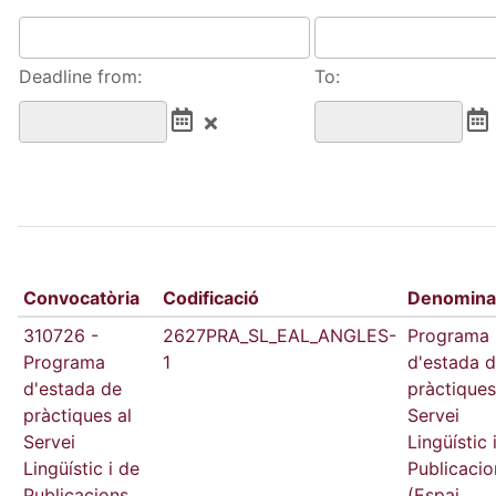
Deadline from:
To:
Convocatòria
Codificació
Denomina
310726 -
2627PRA_SL_EAL_ANGLES-
Programa
Programa
1
d'estada 
d'estada de
pràctiques
pràctiques al
Servei
Servei
Lingüístic 
Lingüístic i de
Publicacio
Publicacions
(Espai