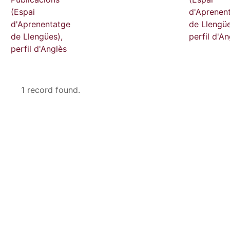
(Espai
d'Aprenen
d'Aprenentatge
de Llengüe
de Llengües),
perfil d'An
perfil d'Anglès
1 record found.