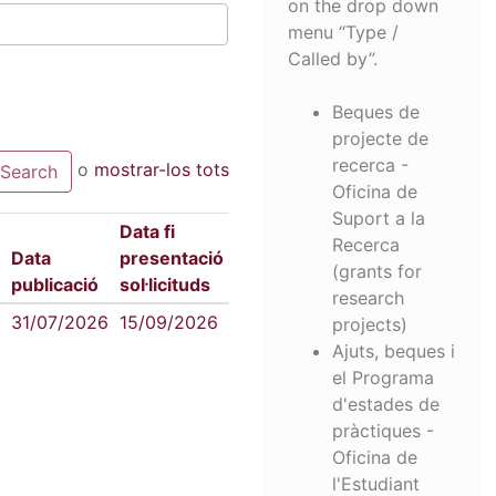
on the drop down
menu “Type /
Called by”.
Beques de
projecte de
recerca -
o
mostrar-los tots
Oficina de
Suport a la
Data fi
Recerca
Data
presentació
(grants for
publicació
sol·licituds
research
31/07/2026
15/09/2026
projects)
Ajuts, beques i
el Programa
d'estades de
pràctiques -
Oficina de
l'Estudiant