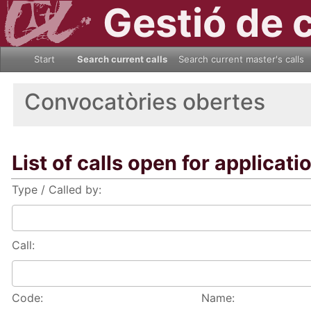
Gestió de 
Start
Search current calls
Search current master's calls
Convocatòries obertes
List of calls open for applicati
Type / Called by:
Call:
Code:
Name: