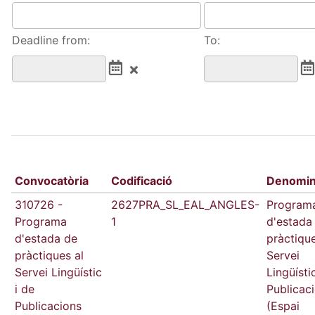
Deadline from:
To:
Convocatòria
Codificació
Denomin
310726 -
2627PRA_SL_EAL_ANGLES-
Program
Programa
1
d'estada
d'estada de
pràctique
pràctiques al
Servei
Servei Lingüístic
Lingüísti
i de
Publicac
Publicacions
(Espai