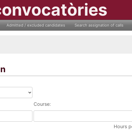
convocatòries
Admitted / excluded candidates
Search assignation of calls
on
Course:
Hours p