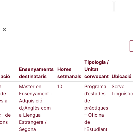
Tipologia /
Ensenyaments
Hores
Unitat
ació
destinataris
setmanals
convocant
Ubicació
a
Màster en
10
Programa
Servei
 de
Ensenyament i
d’estades
Lingüístic
s al
Adquisició
de
d¿Anglès com
pràctiques
c i de
a Llengua
– Oficina
ions
Estrangera /
de
Segona
l’Estudiant