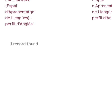
(Espai
d'Aprenen
d'Aprenentatge
de Llengüe
de Llengües),
perfil d'An
perfil d'Anglès
1 record found.