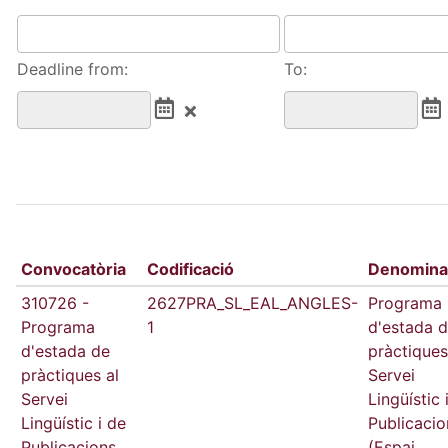
Deadline from:
To:
Convocatòria
Codificació
Denomina
310726 -
2627PRA_SL_EAL_ANGLES-
Programa
Programa
1
d'estada 
d'estada de
pràctiques
pràctiques al
Servei
Servei
Lingüístic 
Lingüístic i de
Publicacio
Publicacions
(Espai