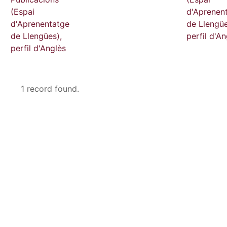
(Espai
d'Aprenen
d'Aprenentatge
de Llengüe
de Llengües),
perfil d'An
perfil d'Anglès
1 record found.