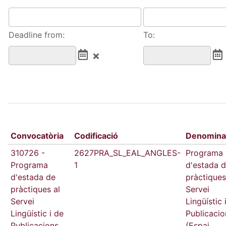
Deadline from:
To:
Convocatòria
Codificació
Denomina
310726 -
2627PRA_SL_EAL_ANGLES-
Programa
Programa
1
d'estada 
d'estada de
pràctiques
pràctiques al
Servei
Servei
Lingüístic 
Lingüístic i de
Publicacio
Publicacions
(Espai