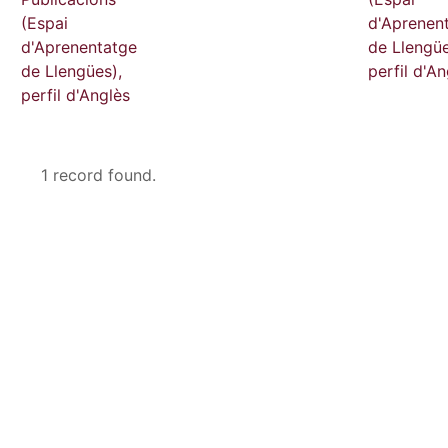
(Espai
d'Aprenen
d'Aprenentatge
de Llengüe
de Llengües),
perfil d'An
perfil d'Anglès
1 record found.