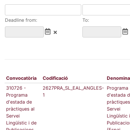
Deadline from:
To:
Convocatòria
Codificació
Denomina
310726 -
2627PRA_SL_EAL_ANGLES-
Programa
Programa
1
d'estada 
d'estada de
pràctiques
pràctiques al
Servei
Servei
Lingüístic 
Lingüístic i de
Publicacio
Publicacions
(Espai