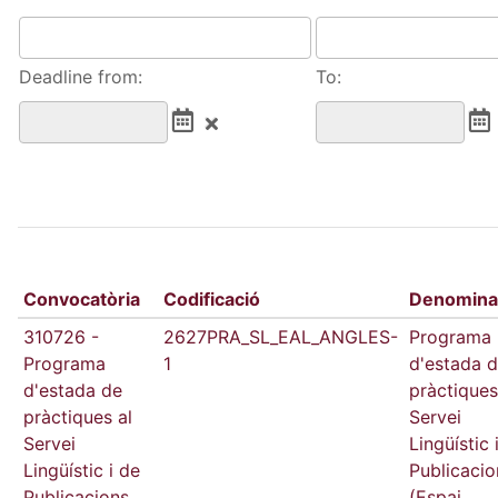
Deadline from:
To:
Convocatòria
Codificació
Denomina
310726 -
2627PRA_SL_EAL_ANGLES-
Programa
Programa
1
d'estada 
d'estada de
pràctiques
pràctiques al
Servei
Servei
Lingüístic 
Lingüístic i de
Publicacio
Publicacions
(Espai