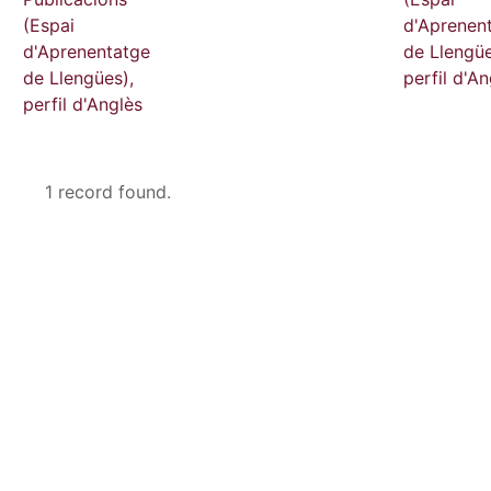
(Espai
d'Aprenen
d'Aprenentatge
de Llengüe
de Llengües),
perfil d'An
perfil d'Anglès
1 record found.