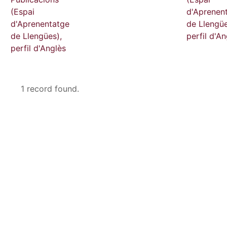
(Espai
d'Aprenen
d'Aprenentatge
de Llengüe
de Llengües),
perfil d'An
perfil d'Anglès
1 record found.