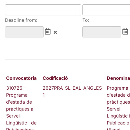
Deadline from:
To:
Convocatòria
Codificació
Denomina
310726 -
2627PRA_SL_EAL_ANGLES-
Programa
Programa
1
d'estada 
d'estada de
pràctiques
pràctiques al
Servei
Servei
Lingüístic 
Lingüístic i de
Publicacio
Publicacions
(Espai