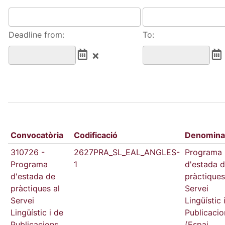
Deadline from:
To:
Convocatòria
Codificació
Denomina
310726 -
2627PRA_SL_EAL_ANGLES-
Programa
Programa
1
d'estada 
d'estada de
pràctiques
pràctiques al
Servei
Servei
Lingüístic 
Lingüístic i de
Publicacio
Publicacions
(Espai