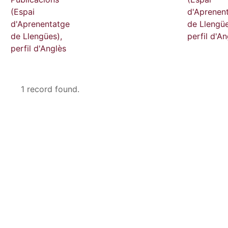
(Espai
d'Aprenen
d'Aprenentatge
de Llengüe
de Llengües),
perfil d'An
perfil d'Anglès
1 record found.