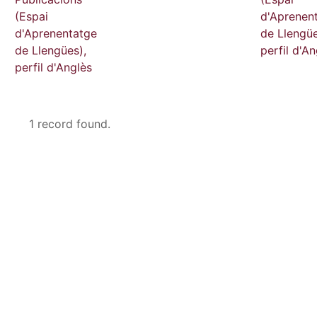
(Espai
d'Aprenen
d'Aprenentatge
de Llengüe
de Llengües),
perfil d'An
perfil d'Anglès
1 record found.