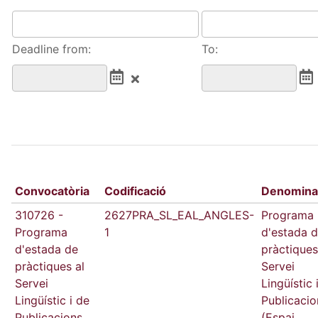
Deadline from:
To:
Convocatòria
Codificació
Denomina
310726 -
2627PRA_SL_EAL_ANGLES-
Programa
Programa
1
d'estada 
d'estada de
pràctiques
pràctiques al
Servei
Servei
Lingüístic 
Lingüístic i de
Publicacio
Publicacions
(Espai