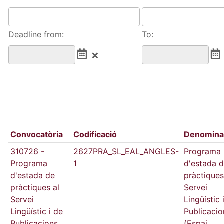
Deadline from:
To:
Convocatòria
Codificació
Denomina
310726 -
2627PRA_SL_EAL_ANGLES-
Programa
Programa
1
d'estada 
d'estada de
pràctiques
pràctiques al
Servei
Servei
Lingüístic 
Lingüístic i de
Publicacio
Publicacions
(Espai