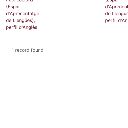
(Espai
d'Aprenen
d'Aprenentatge
de Llengüe
de Llengües),
perfil d'An
perfil d'Anglès
1 record found.