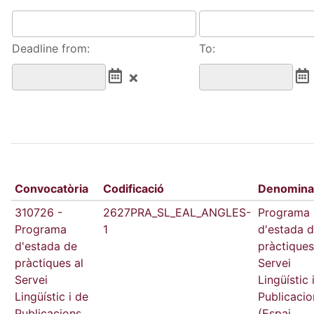
Deadline from:
To:
Convocatòria
Codificació
Denomina
310726 -
2627PRA_SL_EAL_ANGLES-
Programa
Programa
1
d'estada 
d'estada de
pràctiques
pràctiques al
Servei
Servei
Lingüístic 
Lingüístic i de
Publicacio
Publicacions
(Espai