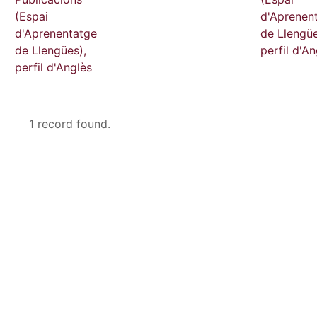
(Espai
d'Aprenen
d'Aprenentatge
de Llengüe
de Llengües),
perfil d'An
perfil d'Anglès
1 record found.