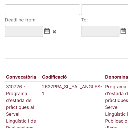
Deadline from:
To:
Convocatòria
Codificació
Denomina
310726 -
2627PRA_SL_EAL_ANGLES-
Programa
Programa
1
d'estada 
d'estada de
pràctiques
pràctiques al
Servei
Servei
Lingüístic 
Lingüístic i de
Publicacio
Publicacions
(Espai