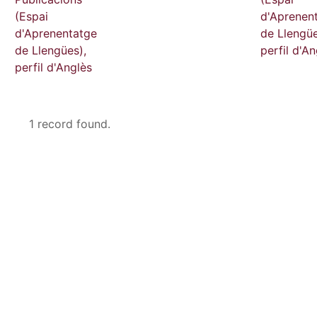
(Espai
d'Aprenen
d'Aprenentatge
de Llengüe
de Llengües),
perfil d'An
perfil d'Anglès
1 record found.