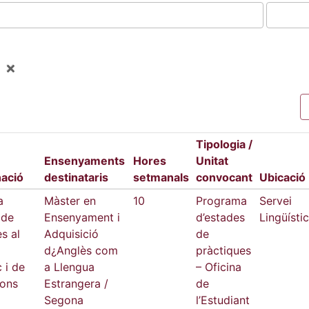
Tipologia /
Ensenyaments
Hores
Unitat
ació
destinataris
setmanals
convocant
Ubicació
a
Màster en
10
Programa
Servei
 de
Ensenyament i
d’estades
Lingüístic
s al
Adquisició
de
d¿Anglès com
pràctiques
c i de
a Llengua
– Oficina
ions
Estrangera /
de
Segona
l’Estudiant