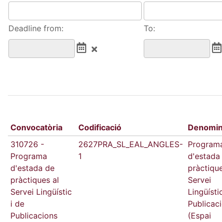
Deadline from:
To:
Convocatòria
Codificació
Denomin
310726 -
2627PRA_SL_EAL_ANGLES-
Program
Programa
1
d'estada
d'estada de
pràctique
pràctiques al
Servei
Servei Lingüístic
Lingüísti
i de
Publicac
Publicacions
(Espai