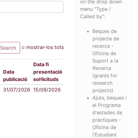
on the drop down
menu “Type /
Called by”.
Beques de
projecte de
recerca -
o
mostrar-los tots
Oficina de
Suport a la
Data fi
Recerca
Data
presentació
(grants for
publicació
sol·licituds
research
31/07/2026
15/09/2026
projects)
Ajuts, beques i
el Programa
d'estades de
pràctiques -
Oficina de
l'Estudiant