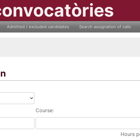
convocatòries
Admitted / excluded candidates
Search assignation of calls
on
Course:
Hours p