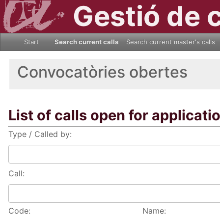
Gestió de 
Start
Search current calls
Search current master's calls
Convocatòries obertes
List of calls open for applicati
Type / Called by:
Call:
Code:
Name: