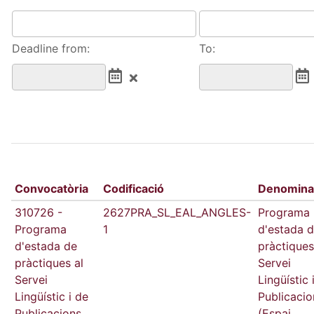
Deadline from:
To:
Convocatòria
Codificació
Denomina
310726 -
2627PRA_SL_EAL_ANGLES-
Programa
Programa
1
d'estada 
d'estada de
pràctiques
pràctiques al
Servei
Servei
Lingüístic 
Lingüístic i de
Publicacio
Publicacions
(Espai