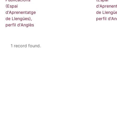
(Espai
d'Aprenen
d'Aprenentatge
de Llengüe
de Llengües),
perfil d'An
perfil d'Anglès
1 record found.