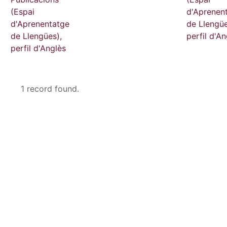
(Espai
d'Aprenen
d'Aprenentatge
de Llengüe
de Llengües),
perfil d'An
perfil d'Anglès
1 record found.