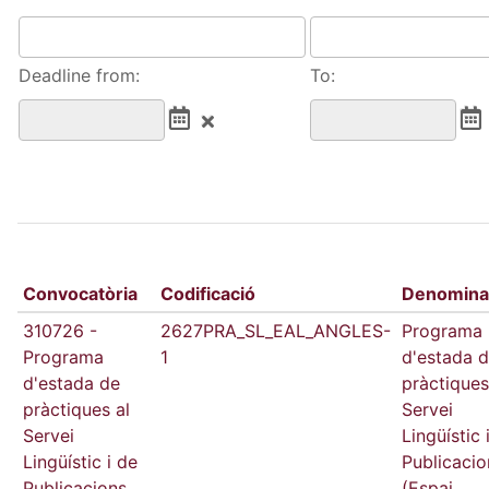
Deadline from:
To:
Convocatòria
Codificació
Denomina
310726 -
2627PRA_SL_EAL_ANGLES-
Programa
Programa
1
d'estada 
d'estada de
pràctiques
pràctiques al
Servei
Servei
Lingüístic 
Lingüístic i de
Publicacio
Publicacions
(Espai