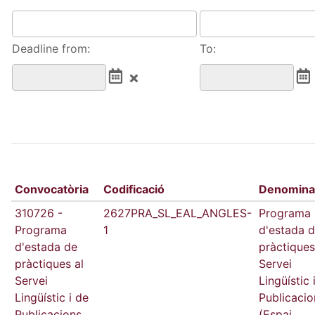
Deadline from:
To:
Convocatòria
Codificació
Denomina
310726 -
2627PRA_SL_EAL_ANGLES-
Programa
Programa
1
d'estada 
d'estada de
pràctiques
pràctiques al
Servei
Servei
Lingüístic 
Lingüístic i de
Publicacio
Publicacions
(Espai