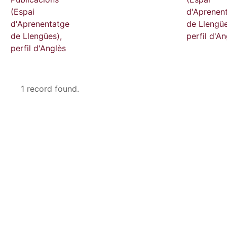
(Espai
d'Aprenen
d'Aprenentatge
de Llengüe
de Llengües),
perfil d'An
perfil d'Anglès
1 record found.