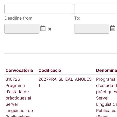
Deadline from:
To:
Convocatòria
Codificació
Denomina
310726 -
2627PRA_SL_EAL_ANGLES-
Programa
Programa
1
d'estada 
d'estada de
pràctiques
pràctiques al
Servei
Servei
Lingüístic 
Lingüístic i de
Publicacio
Publicacions
(Espai