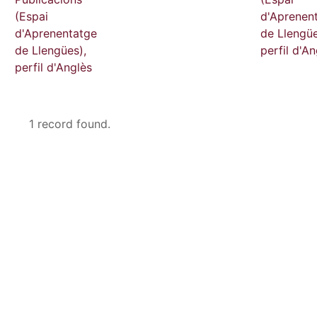
(Espai
d'Aprenen
d'Aprenentatge
de Llengüe
de Llengües),
perfil d'An
perfil d'Anglès
1 record found.