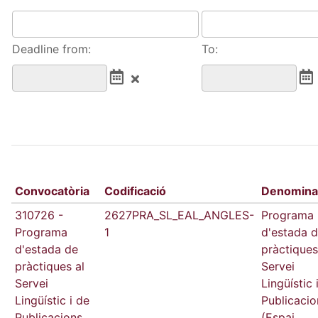
Deadline from:
To:
Convocatòria
Codificació
Denomina
310726 -
2627PRA_SL_EAL_ANGLES-
Programa
Programa
1
d'estada 
d'estada de
pràctiques
pràctiques al
Servei
Servei
Lingüístic 
Lingüístic i de
Publicacio
Publicacions
(Espai