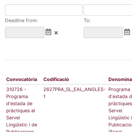
Deadline from:
To:
Convocatòria
Codificació
Denomina
310726 -
2627PRA_SL_EAL_ANGLES-
Programa
Programa
1
d'estada 
d'estada de
pràctiques
pràctiques al
Servei
Servei
Lingüístic 
Lingüístic i de
Publicacio
Publicacions
(Espai