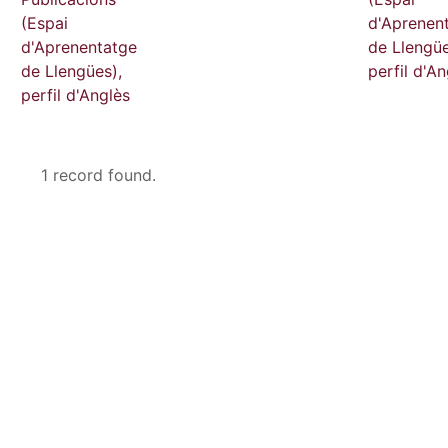
(Espai
d'Aprenen
d'Aprenentatge
de Llengüe
de Llengües),
perfil d'An
perfil d'Anglès
1 record found.