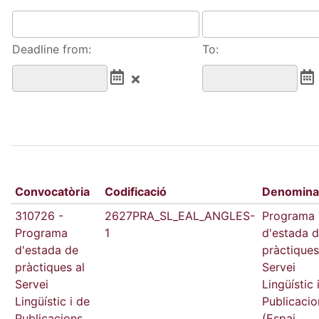
Deadline from:
To:
Convocatòria
Codificació
Denomina
310726 -
2627PRA_SL_EAL_ANGLES-
Programa
Programa
1
d'estada 
d'estada de
pràctiques
pràctiques al
Servei
Servei
Lingüístic 
Lingüístic i de
Publicacio
Publicacions
(Espai