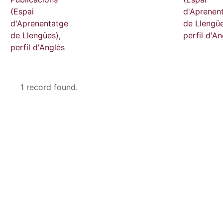
(Espai
d'Aprenen
d'Aprenentatge
de Llengüe
de Llengües),
perfil d'An
perfil d'Anglès
1 record found.