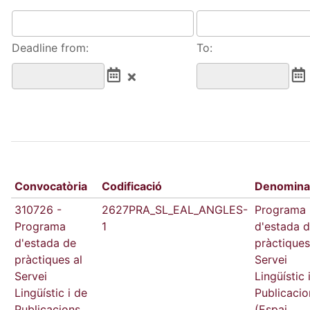
Deadline from:
To:
Convocatòria
Codificació
Denomina
310726 -
2627PRA_SL_EAL_ANGLES-
Programa
Programa
1
d'estada 
d'estada de
pràctiques
pràctiques al
Servei
Servei
Lingüístic 
Lingüístic i de
Publicacio
Publicacions
(Espai