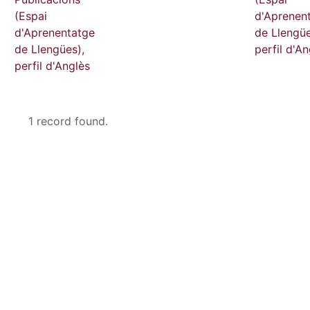
(Espai
d'Aprenen
d'Aprenentatge
de Llengüe
de Llengües),
perfil d'An
perfil d'Anglès
1 record found.