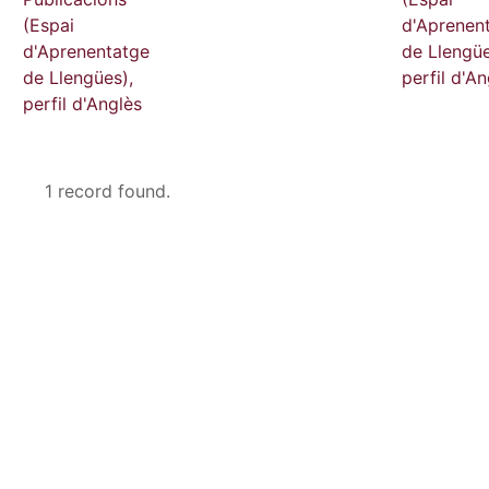
(Espai
d'Aprenen
d'Aprenentatge
de Llengüe
de Llengües),
perfil d'An
perfil d'Anglès
1 record found.