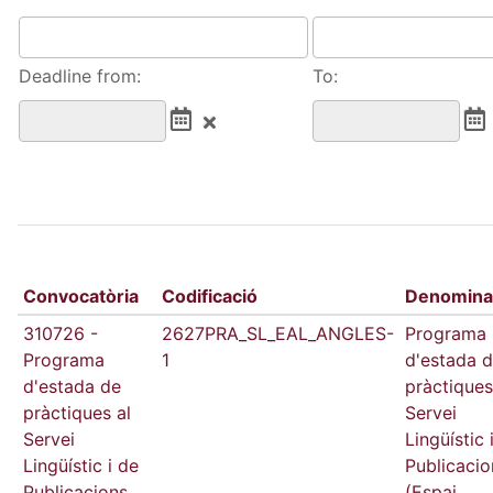
Deadline from:
To:
Convocatòria
Codificació
Denomina
310726 -
2627PRA_SL_EAL_ANGLES-
Programa
Programa
1
d'estada 
d'estada de
pràctiques
pràctiques al
Servei
Servei
Lingüístic 
Lingüístic i de
Publicacio
Publicacions
(Espai