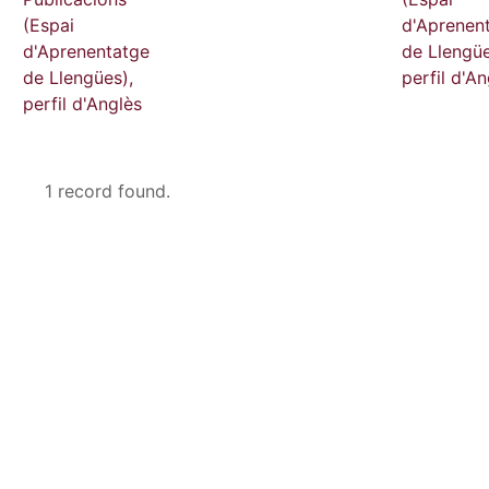
(Espai
d'Aprenen
d'Aprenentatge
de Llengüe
de Llengües),
perfil d'An
perfil d'Anglès
1 record found.