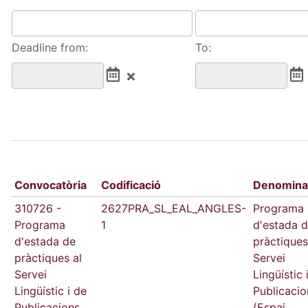
Deadline from:
To:
Convocatòria
Codificació
Denomina
310726 -
2627PRA_SL_EAL_ANGLES-
Programa
Programa
1
d'estada 
d'estada de
pràctiques
pràctiques al
Servei
Servei
Lingüístic 
Lingüístic i de
Publicacio
Publicacions
(Espai