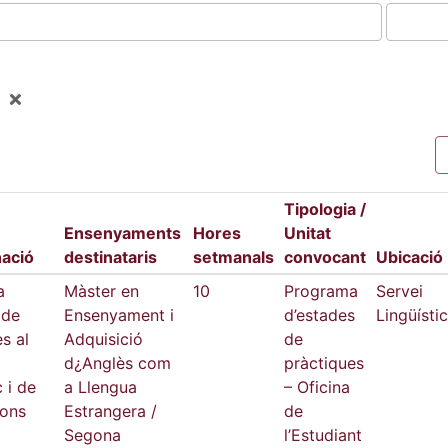
Tipologia /
Ensenyaments
Hores
Unitat
ació
destinataris
setmanals
convocant
Ubicació
a
Màster en
10
Programa
Servei
 de
Ensenyament i
d’estades
Lingüístic
s al
Adquisició
de
d¿Anglès com
pràctiques
c i de
a Llengua
– Oficina
ions
Estrangera /
de
Segona
l’Estudiant