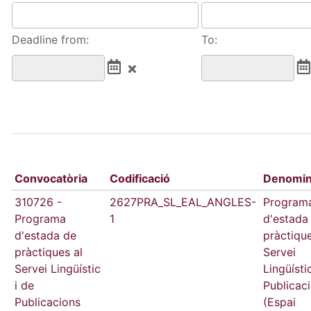
Deadline from:
To:
Convocatòria
Codificació
Denomin
310726 -
2627PRA_SL_EAL_ANGLES-
Program
Programa
1
d'estada
d'estada de
pràctique
pràctiques al
Servei
Servei Lingüístic
Lingüísti
i de
Publicac
Publicacions
(Espai