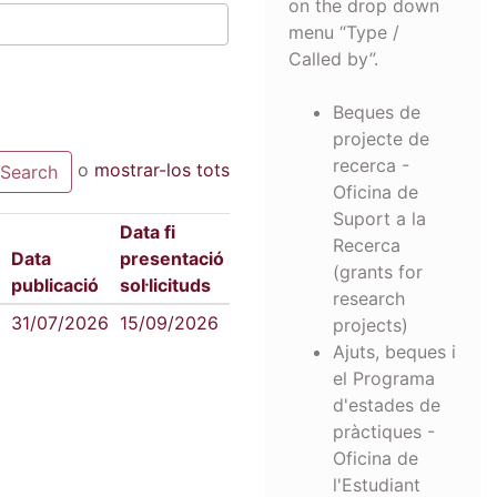
on the drop down
menu “Type /
Called by”.
Beques de
projecte de
recerca -
o
mostrar-los tots
Oficina de
Suport a la
Data fi
Recerca
Data
presentació
(grants for
publicació
sol·licituds
research
31/07/2026
15/09/2026
projects)
Ajuts, beques i
el Programa
d'estades de
pràctiques -
Oficina de
l'Estudiant