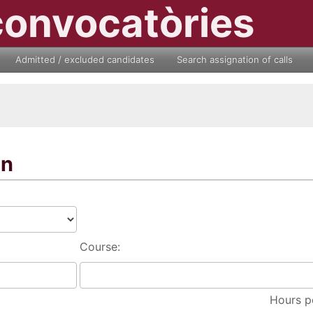
convocatòries
Admitted / excluded candidates
Search assignation of calls
on
Course:
Hours p