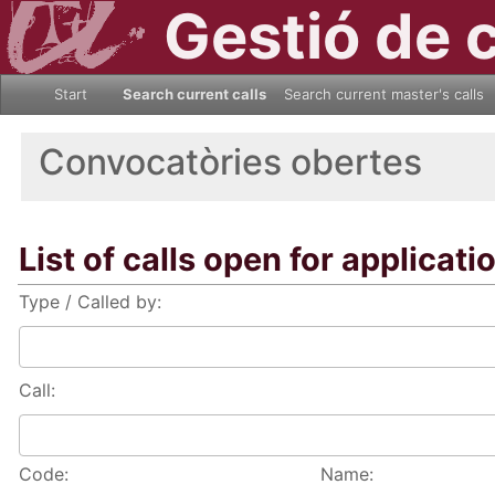
Gestió de 
Start
Search current calls
Search current master's calls
Convocatòries obertes
List of calls open for applicati
Type / Called by:
Call:
Code:
Name: