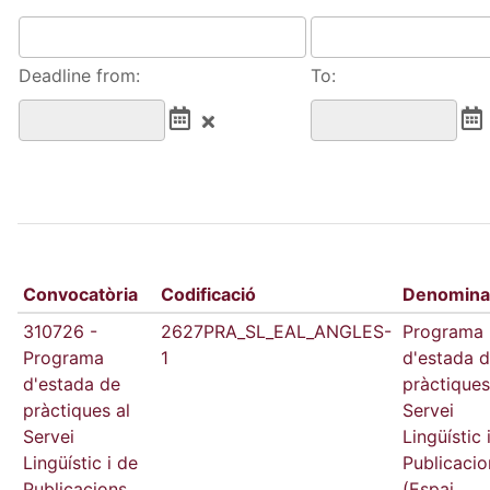
Deadline from:
To:
Convocatòria
Codificació
Denomina
310726 -
2627PRA_SL_EAL_ANGLES-
Programa
Programa
1
d'estada 
d'estada de
pràctiques
pràctiques al
Servei
Servei
Lingüístic 
Lingüístic i de
Publicacio
Publicacions
(Espai