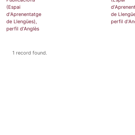
(Espai
d'Aprenen
d'Aprenentatge
de Llengüe
de Llengües),
perfil d'An
perfil d'Anglès
1 record found.