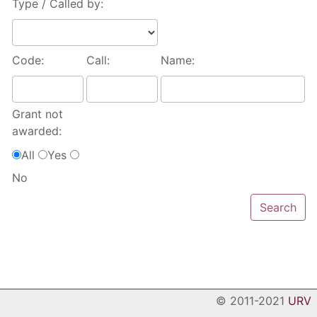
Type / Called by:
Code:
Call:
Name:
Grant not
awarded:
All
Yes
No
© 2011-2021
URV