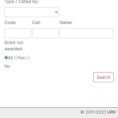
Type / Called by:
Code:
Call:
Name:
Grant not
awarded:
All
Yes
No
© 2011-2021
URV