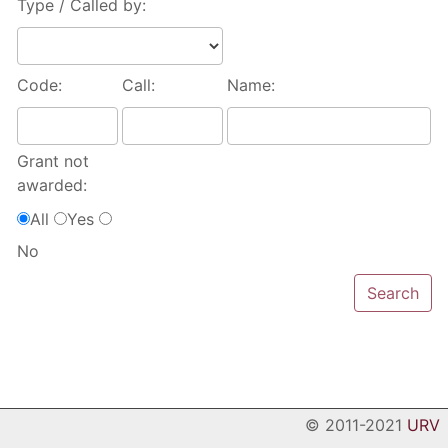
Type / Called by:
Code:
Call:
Name:
Grant not
awarded:
All
Yes
No
© 2011-2021
URV