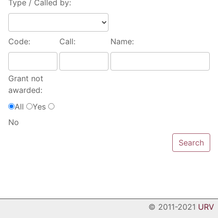
Type / Called by:
Code:
Call:
Name:
Grant not
awarded:
All
Yes
No
© 2011-2021
URV