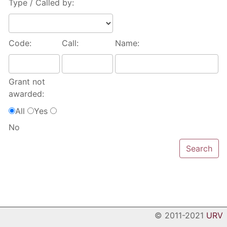
Type / Called by:
Code:
Call:
Name:
Grant not
awarded:
All
Yes
No
© 2011-2021
URV