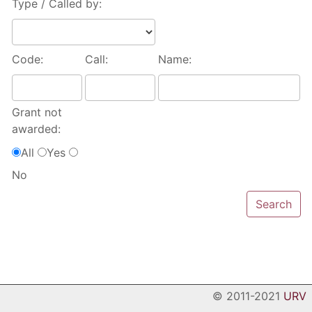
Type / Called by:
Code:
Call:
Name:
Grant not
awarded:
All
Yes
No
© 2011-2021
URV