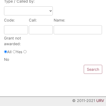
Type / Called by:
Code:
Call:
Name:
Grant not
awarded:
All
Yes
No
© 2011-2021
URV