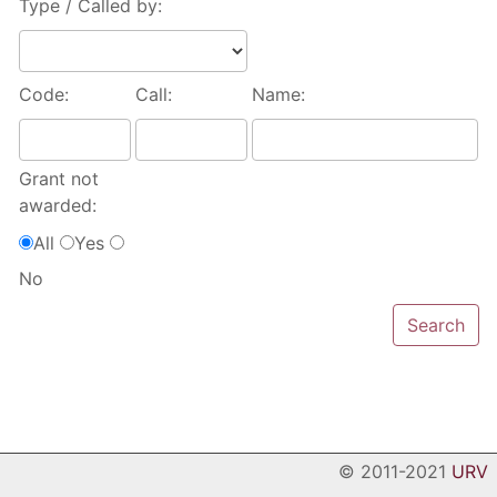
Type / Called by:
Code:
Call:
Name:
Grant not
awarded:
All
Yes
No
© 2011-2021
URV