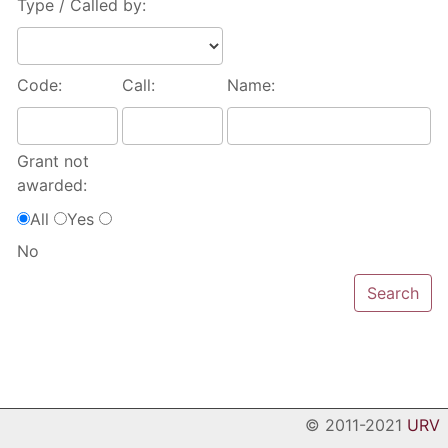
Type / Called by:
Code:
Call:
Name:
Grant not
awarded:
All
Yes
No
© 2011-2021
URV