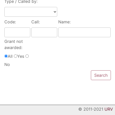
Type / Called by:
Code:
Call:
Name:
Grant not
awarded:
All
Yes
No
© 2011-2021
URV