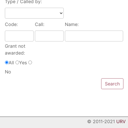
Type / Called by:
Code:
Call:
Name:
Grant not
awarded:
All
Yes
No
© 2011-2021
URV