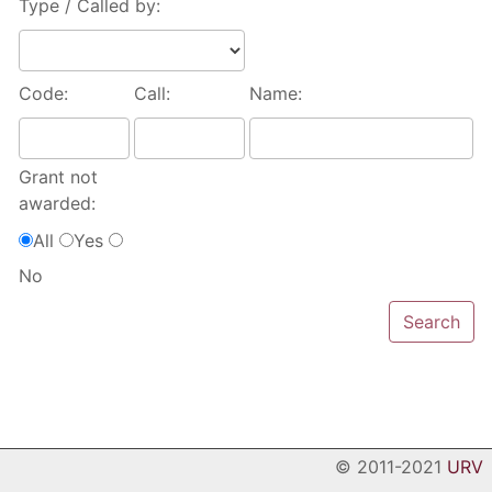
Type / Called by:
Code:
Call:
Name:
Grant not
awarded:
All
Yes
No
© 2011-2021
URV