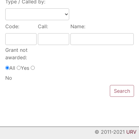
Type / Called by:
Code:
Call:
Name:
Grant not
awarded:
All
Yes
No
© 2011-2021
URV