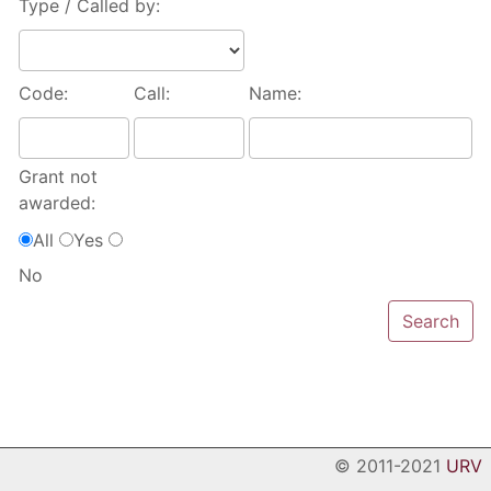
Type / Called by:
Code:
Call:
Name:
Grant not
awarded:
All
Yes
No
© 2011-2021
URV