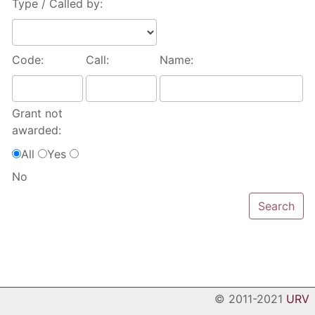
Type / Called by:
Code:
Call:
Name:
Grant not
awarded:
All
Yes
No
© 2011-2021
URV