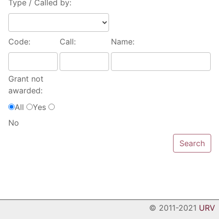
Type / Called by:
Code:
Call:
Name:
Grant not
awarded:
All
Yes
No
© 2011-2021
URV