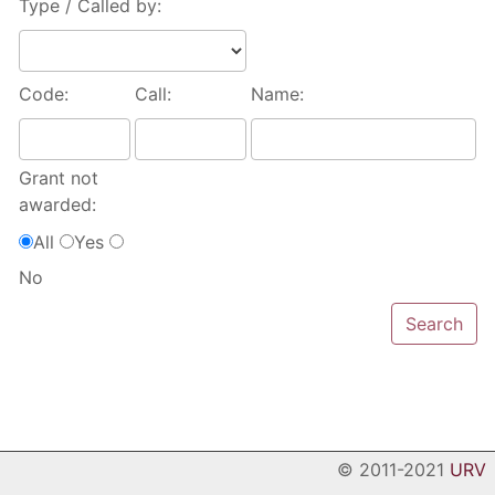
Type / Called by:
Code:
Call:
Name:
Grant not
awarded:
All
Yes
No
© 2011-2021
URV