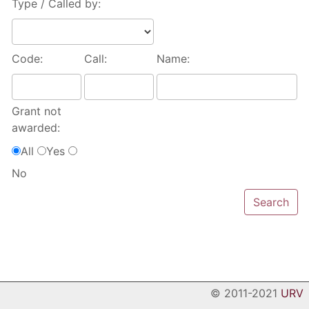
Type / Called by:
Code:
Call:
Name:
Grant not
awarded:
All
Yes
No
© 2011-2021
URV