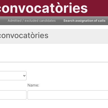
convocatòries
Admitted / excluded candidates
Search assignation of calls
convocatòries
Name: