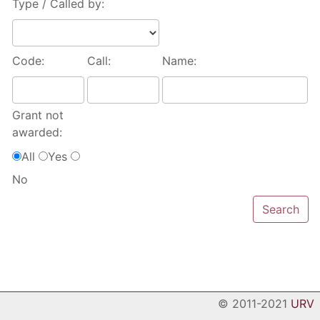
Type / Called by:
Code:
Call:
Name:
Grant not
awarded:
All
Yes
No
© 2011-2021
URV