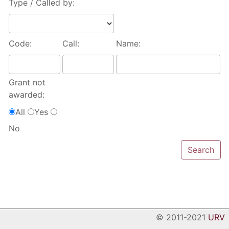
Type / Called by:
Code:
Call:
Name:
Grant not
awarded:
All
Yes
No
© 2011-2021
URV