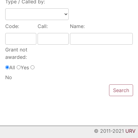
Type / Called by:
Code:
Call:
Name:
Grant not
awarded:
All
Yes
No
© 2011-2021
URV